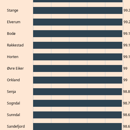
Stange
99.
Elverum
99.
Bodø
99.
Rakkestad
99.
Horten
99.
Øvre Eiker
99
Orkland
99
Senja
98.
Sogndal
98.7
Sunndal
98.6
Sandefjord
98.6