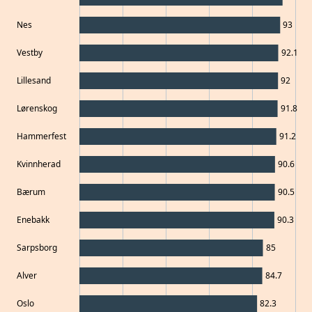
Nes
93
Vestby
92.1
Lillesand
92
Lørenskog
91.8
Hammerfest
91.2
Kvinnherad
90.6
Bærum
90.5
Enebakk
90.3
Sarpsborg
85
Alver
84.7
Oslo
82.3