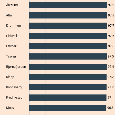
Ålesund
97.9
Alta
97.8
Drammen
97.7
Eidsvoll
97.6
Færder
97.6
Tysvær
97.5
Bjørnafjorden
97.4
Klepp
97.2
Kongsberg
97.2
Fredrikstad
97
Moss
96.8