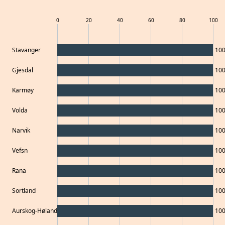
0
20
40
60
80
100
Stavanger
10
Gjesdal
10
Karmøy
10
Volda
10
Narvik
10
Vefsn
10
Rana
10
Sortland
10
Aurskog-Høland
10