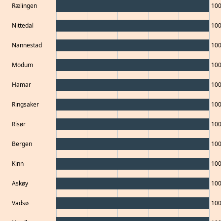
Rælingen
10
Nittedal
10
Nannestad
10
Modum
10
Hamar
10
Ringsaker
10
Risør
10
Bergen
10
Kinn
10
Askøy
10
Vadsø
10