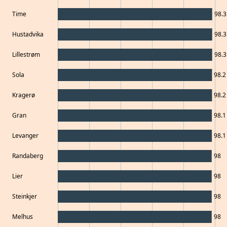
Time
98.3
Hustadvika
98.3
Lillestrøm
98.3
Sola
98.2
Kragerø
98.2
Gran
98.1
Levanger
98.1
Randaberg
98
Lier
98
Steinkjer
98
Melhus
98