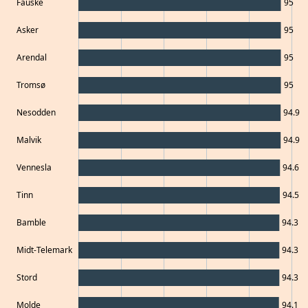
Fauske
95
Asker
95
Arendal
95
Tromsø
95
Nesodden
94.9
Malvik
94.9
Vennesla
94.6
Tinn
94.5
Bamble
94.3
Midt-Telemark
94.3
Stord
94.3
Molde
94.1