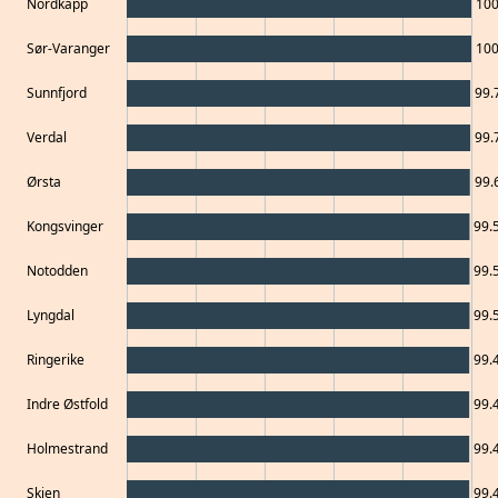
Nordkapp
10
Sør-Varanger
10
Sunnfjord
99.
Verdal
99.
Ørsta
99.
Kongsvinger
99.
Notodden
99.
Lyngdal
99.
Ringerike
99.
Indre Østfold
99.
Holmestrand
99.
Skien
99.