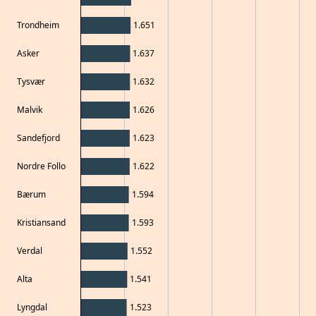
Trondheim
1.651
Asker
1.637
Tysvær
1.632
Malvik
1.626
Sandefjord
1.623
Nordre Follo
1.622
Bærum
1.594
Kristiansand
1.593
Verdal
1.552
Alta
1.541
Lyngdal
1.523