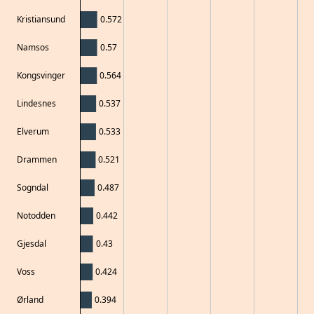
Kristiansund
0.572
Namsos
0.57
Kongsvinger
0.564
Lindesnes
0.537
Elverum
0.533
Drammen
0.521
Sogndal
0.487
Notodden
0.442
Gjesdal
0.43
Voss
0.424
Ørland
0.394