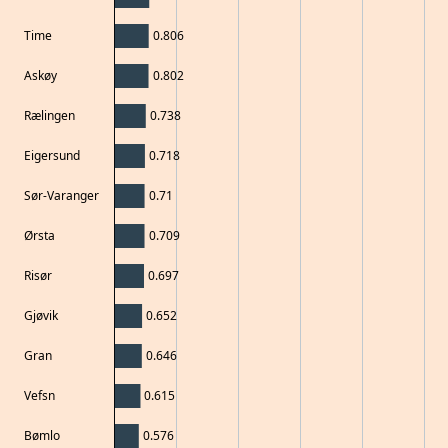
Time
0.806
Askøy
0.802
Rælingen
0.738
Eigersund
0.718
Sør-Varanger
0.71
Ørsta
0.709
Risør
0.697
Gjøvik
0.652
Gran
0.646
Vefsn
0.615
Bømlo
0.576