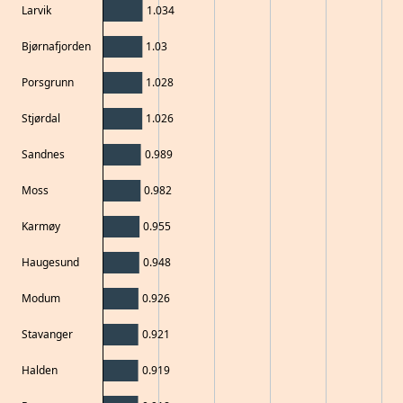
Larvik
1.034
Bjørnafjorden
1.03
Porsgrunn
1.028
Stjørdal
1.026
Sandnes
0.989
Moss
0.982
Karmøy
0.955
Haugesund
0.948
Modum
0.926
Stavanger
0.921
Halden
0.919