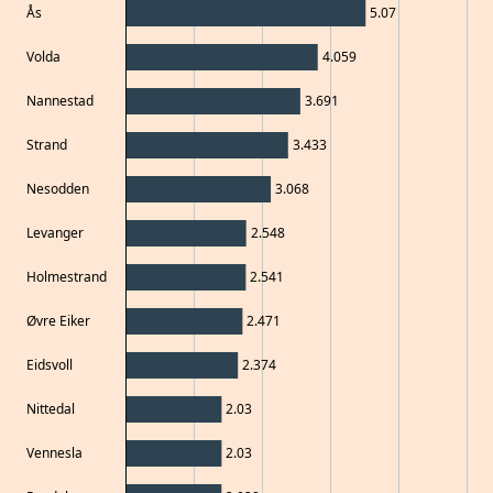
Ås
5.07
Volda
4.059
Nannestad
3.691
Strand
3.433
Nesodden
3.068
Levanger
2.548
Holmestrand
2.541
Øvre Eiker
2.471
Eidsvoll
2.374
Nittedal
2.03
Vennesla
2.03