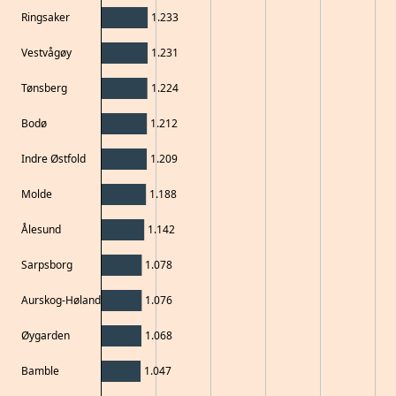
Ringsaker
1.233
Vestvågøy
1.231
Tønsberg
1.224
Bodø
1.212
Indre Østfold
1.209
Molde
1.188
Ålesund
1.142
Sarpsborg
1.078
Aurskog-Høland
1.076
Øygarden
1.068
Bamble
1.047