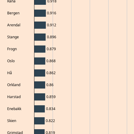
Rana
0.918
Bergen
0.916
Arendal
0.912
Stange
0.896
Frogn
0.879
Oslo
0.868
Hå
0.862
Orkland
0.86
Harstad
0.859
Enebakk
0.834
Skien
0.822
Grimstad
0.819