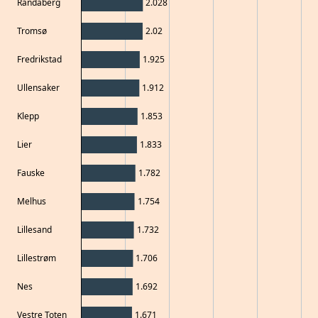
Randaberg
2.028
Tromsø
2.02
Fredrikstad
1.925
Ullensaker
1.912
Klepp
1.853
Lier
1.833
Fauske
1.782
Melhus
1.754
Lillesand
1.732
Lillestrøm
1.706
Nes
1.692
Vestre Toten
1.671