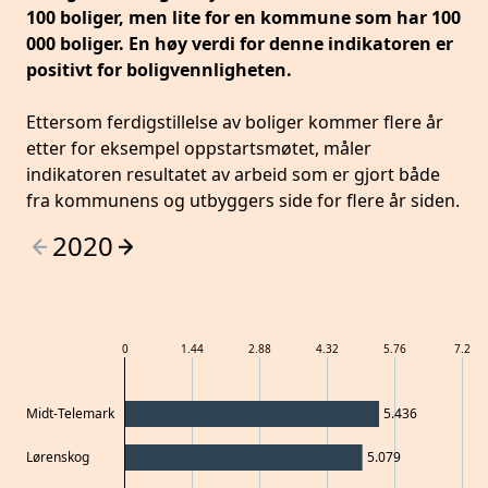
100 boliger, men lite for en kommune som har 100
000 boliger. En høy verdi for denne indikatoren er
positivt for boligvennligheten.
Ettersom ferdigstillelse av boliger kommer flere år
etter for eksempel oppstartsmøtet, måler
indikatoren resultatet av arbeid som er gjort både
fra kommunens og utbyggers side for flere år siden.
2020
0
1.44
2.88
4.32
5.76
7.2
Midt-Telemark
5.436
Lørenskog
5.079