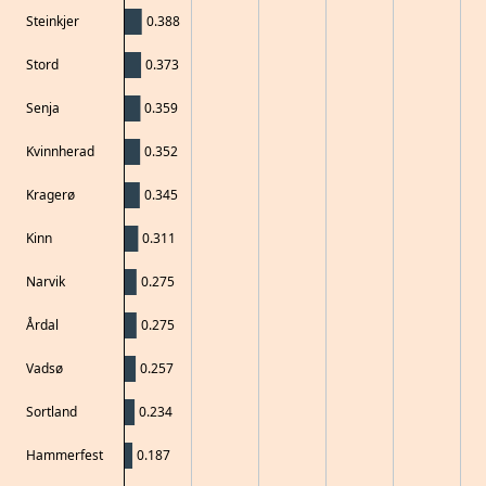
Steinkjer
0.388
Stord
0.373
Senja
0.359
Kvinnherad
0.352
Kragerø
0.345
Kinn
0.311
Narvik
0.275
Årdal
0.275
Vadsø
0.257
Sortland
0.234
Hammerfest
0.187