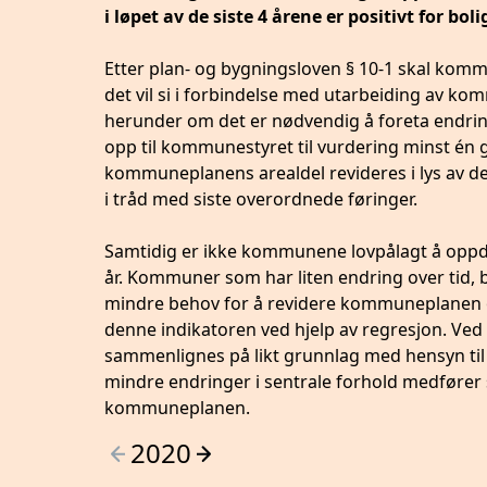
i løpet av de siste 4 årene er positivt for bo
Etter plan- og bygningsloven § 10-1 skal komm
det vil si i forbindelse med utarbeiding av 
herunder om det er nødvendig å foreta endri
opp til kommunestyret til vurdering minst én g
kommuneplanens arealdel revideres i lys av de
i tråd med siste overordnede føringer.
Samtidig er ikke kommunene lovpålagt å oppd
år. Kommuner som har liten endring over tid, bå
mindre behov for å revidere kommuneplanen og
denne indikatoren ved hjelp av regresjon. Ved
sammenlignes på likt grunnlag med hensyn til fo
mindre endringer i sentrale forhold medfører s
kommuneplanen.
2020