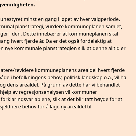
ligvennligheten.
unestyret minst en gang i løpet av hver valgperiode,
kommunal planstrategi, vurdere kommuneplanen samlet,
nger i den. Dette innebærer at kommuneplanen skal
ang hvert fjerde år. Da er det også fordelaktig at
n nye kommunale planstrategien slik at denne alltid er
atere/revidere kommuneplanens arealdel hvert fjerde
de i befolkningens behov, politisk landskap o.a., vil ha
 dens arealdel. På grunn av dette har vi behandlet
 hjelp av regresjonsanalysen vil kommuner
rklaringsvariablene, slik at det blir tatt høyde for at
jeldnere behov for å lage ny arealdel til