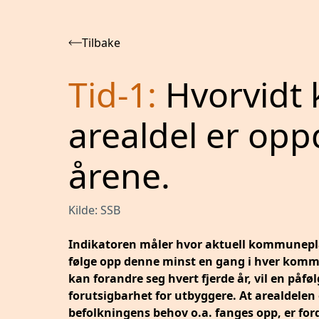
Tilbake
Tid-1
:
Hvorvidt
arealdel er oppd
årene.
Kilde:
SSB
Indikatoren måler hvor aktuell kommunepl
følge opp denne minst en gang i hver komm
kan forandre seg hvert fjerde år, vil en på
forutsigbarhet for utbyggere. At arealdelen e
befolkningens behov o.a. fanges opp, er fo