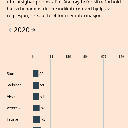
uforutsigbar prosess. For åta høyde for slike forhold
har vi behandlet denne indikatoren ved hjelp av
regresjon, se kapittel 4 for mer informasjon.
2020
0
168
336
504
672
840
Stord
55
Steinkjer
59
Alver
61
Vennesla
67
Fauske
73