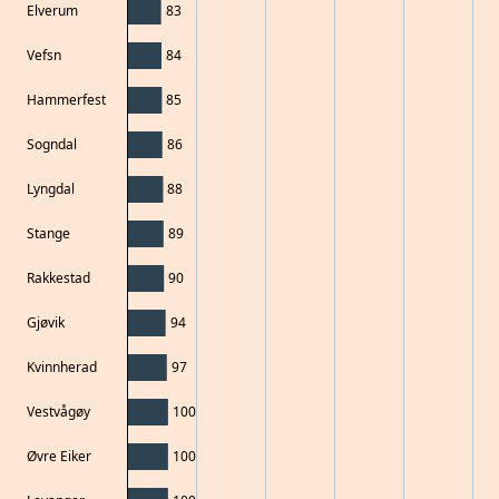
Elverum
83
Vefsn
84
Hammerfest
85
Sogndal
86
Lyngdal
88
Stange
89
Rakkestad
90
Gjøvik
94
Kvinnherad
97
Vestvågøy
100
Øvre Eiker
100