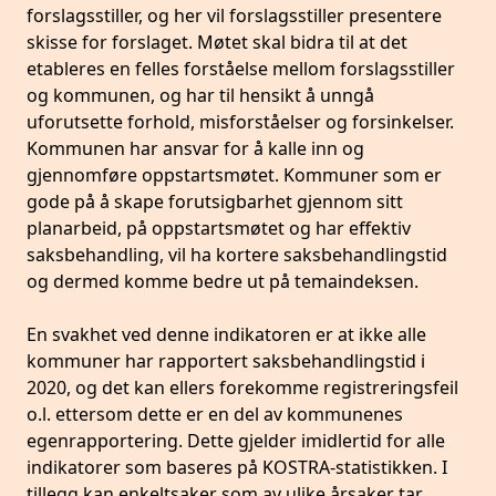
forslagsstiller, og her vil forslagsstiller presentere
skisse for forslaget. Møtet skal bidra til at det
etableres en felles forståelse mellom forslagsstiller
og kommunen, og har til hensikt å unngå
uforutsette forhold, misforståelser og forsinkelser.
Kommunen har ansvar for å kalle inn og
gjennomføre oppstartsmøtet. Kommuner som er
gode på å skape forutsigbarhet gjennom sitt
planarbeid, på oppstartsmøtet og har effektiv
saksbehandling, vil ha kortere saksbehandlingstid
og dermed komme bedre ut på temaindeksen.
En svakhet ved denne indikatoren er at ikke alle
kommuner har rapportert saksbehandlingstid i
2020, og det kan ellers forekomme registreringsfeil
o.l. ettersom dette er en del av kommunenes
egenrapportering. Dette gjelder imidlertid for alle
indikatorer som baseres på KOSTRA-statistikken. I
tillegg kan enkeltsaker som av ulike årsaker tar