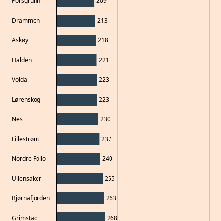
Porsgrunn
209
Drammen
213
Askøy
218
Halden
221
Volda
223
Lørenskog
223
Nes
230
Lillestrøm
237
Nordre Follo
240
Ullensaker
255
Bjørnafjorden
263
Grimstad
268