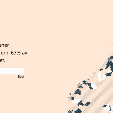
ner i
 enn 67%
av
et.
Best