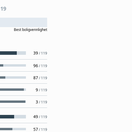
119
Best
boligvennlighet
39
/
119
96
/
119
87
/
119
9
/
119
3
/
119
49
/
119
57
/
119