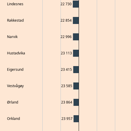
Lindesnes
22 730
Rakkestad
22 854
Narvik
22 996
Hustadvika
23 113
Eigersund
23 415
Vestvågøy
23 585
Ørland
23 864
Orkland
23 957