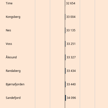
Time
32 654
Kongsberg
33 004
Nes
33 135
Voss
33 251
Ålesund
33 327
Randaberg
33 434
Bjørnafjorden
33 440
Sandefjord
34 096