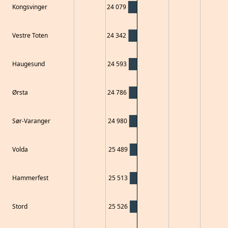
Kongsvinger
24 079
Vestre Toten
24 342
Haugesund
24 593
Ørsta
24 786
Sør-Varanger
24 980
Volda
25 489
Hammerfest
25 513
Stord
25 526