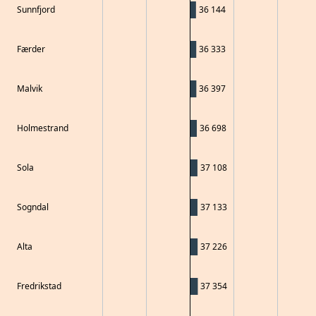
Sunnfjord
36 144
Færder
36 333
Malvik
36 397
Holmestrand
36 698
Sola
37 108
Sogndal
37 133
Alta
37 226
Fredrikstad
37 354