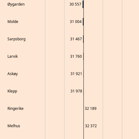
Øygarden
30 557
Molde
31 004
Sarpsborg
31 467
Larvik
31 760
Askøy
31 921
Klepp
31 978
Ringerike
32 189
Melhus
32 372