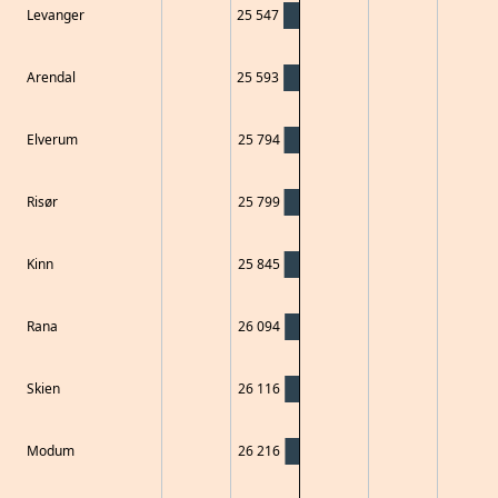
Levanger
25 547
Arendal
25 593
Elverum
25 794
Risør
25 799
Kinn
25 845
Rana
26 094
Skien
26 116
Modum
26 216