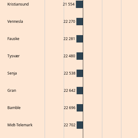
Kristiansund
21 554
Vennesla
22 270
Fauske
22 281
Tysvær
22 480
Senja
22 538
Gran
22 642
Bamble
22 696
Midt-Telemark
22 702