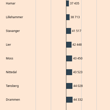
Hamar
37 435
Lillehammer
38 713
Stavanger
41 517
Lier
42 448
Moss
43 450
Nittedal
43 523
Tønsberg
44 028
Drammen
44 332