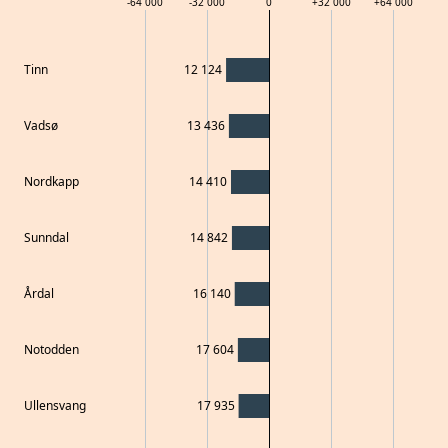
-64 000
-32 000
0
+
32 000
+
64 000
Tinn
12 124
Vadsø
13 436
Nordkapp
14 410
Sunndal
14 842
Årdal
16 140
Notodden
17 604
Ullensvang
17 935