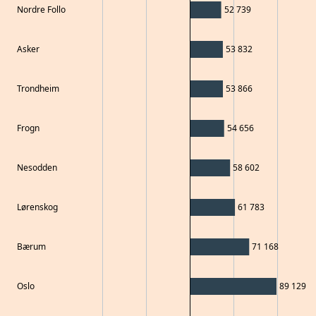
Nordre Follo
52 739
Asker
53 832
Trondheim
53 866
Frogn
54 656
Nesodden
58 602
Lørenskog
61 783
Bærum
71 168
Oslo
89 129