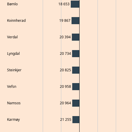
Bømlo
18 653
Kvinnherad
19 867
Verdal
20 394
Lyngdal
20 734
Steinkjer
20 825
Vefsn
20 958
Namsos
20 964
Karmøy
21 255