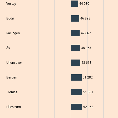
Vestby
44 930
Bodø
46 898
Rælingen
47 667
Ås
48 363
Ullensaker
48 618
Bergen
51 282
Tromsø
51 851
Lillestrøm
52 052