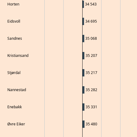
Horten
34 543
Eidsvoll
34 695
Sandnes
35 068
Kristiansand
35 207
Stjørdal
35 217
Nannestad
35 282
Enebakk
35 331
Øvre Eiker
35 480