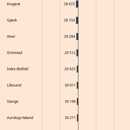
Kragerø
28 672
Gjøvik
28 733
Alver
29 284
Grimstad
29 512
Indre Østfold
29 925
Lillesand
30 011
Stange
30 190
Aurskog-Høland
30 271