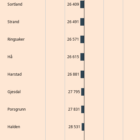
Sortland
26 409
Strand
26 491
Ringsaker
26 571
Hå
26 615
Harstad
26 881
Gjesdal
27 795
Porsgrunn
27 831
Halden
28 531