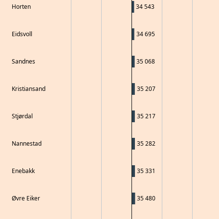
Horten
34 543
Eidsvoll
34 695
Sandnes
35 068
Kristiansand
35 207
Stjørdal
35 217
Nannestad
35 282
Enebakk
35 331
Øvre Eiker
35 480