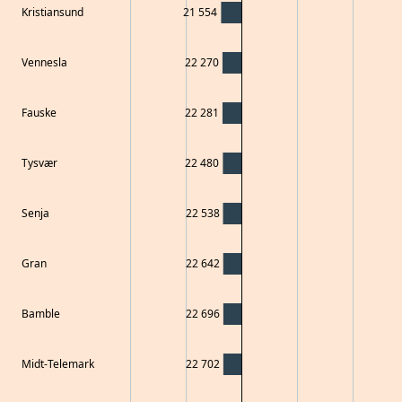
Kristiansund
21 554
Vennesla
22 270
Fauske
22 281
Tysvær
22 480
Senja
22 538
Gran
22 642
Bamble
22 696
Midt-Telemark
22 702