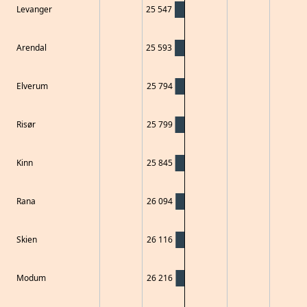
Levanger
25 547
Arendal
25 593
Elverum
25 794
Risør
25 799
Kinn
25 845
Rana
26 094
Skien
26 116
Modum
26 216