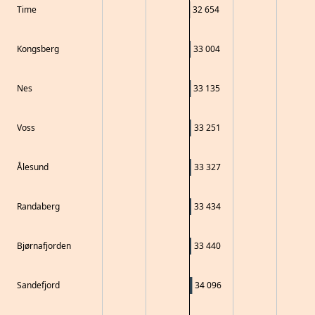
Time
32 654
Kongsberg
33 004
Nes
33 135
Voss
33 251
Ålesund
33 327
Randaberg
33 434
Bjørnafjorden
33 440
Sandefjord
34 096