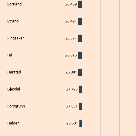
Sortland
26 409
Strand
26 491
Ringsaker
26 571
Hå
26 615
Harstad
26 881
Gjesdal
27 795
Porsgrunn
27 831
Halden
28 531