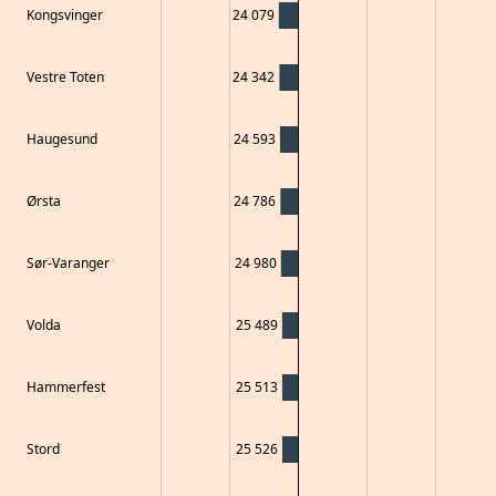
Kongsvinger
24 079
Vestre Toten
24 342
Haugesund
24 593
Ørsta
24 786
Sør-Varanger
24 980
Volda
25 489
Hammerfest
25 513
Stord
25 526