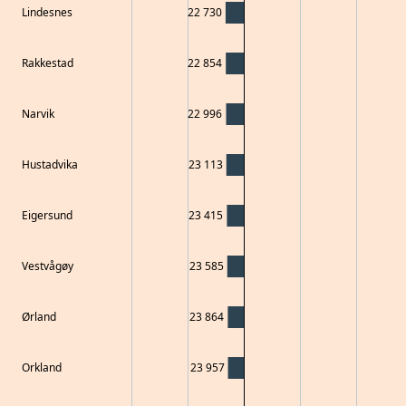
Lindesnes
22 730
Rakkestad
22 854
Narvik
22 996
Hustadvika
23 113
Eigersund
23 415
Vestvågøy
23 585
Ørland
23 864
Orkland
23 957