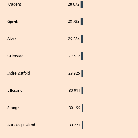
Kragerø
28 672
Gjøvik
28 733
Alver
29 284
Grimstad
29 512
Indre Østfold
29 925
Lillesand
30 011
Stange
30 190
Aurskog-Høland
30 271