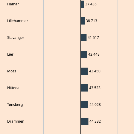
Hamar
37 435
Lillehammer
38 713
Stavanger
41 517
Lier
42 448
Moss
43 450
Nittedal
43 523
Tønsberg
44 028
Drammen
44 332