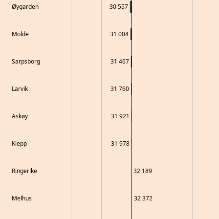
Øygarden
30 557
Molde
31 004
Sarpsborg
31 467
Larvik
31 760
Askøy
31 921
Klepp
31 978
Ringerike
32 189
Melhus
32 372