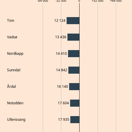
-64 000
-32 000
0
+
32 000
+
64 000
Tinn
12 124
Vadsø
13 436
Nordkapp
14 410
Sunndal
14 842
Årdal
16 140
Notodden
17 604
Ullensvang
17 935