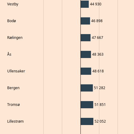
Vestby
44 930
Bodø
46 898
Rælingen
47 667
Ås
48 363
Ullensaker
48 618
Bergen
51 282
Tromsø
51 851
Lillestrøm
52 052