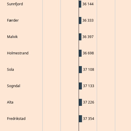
Sunnfjord
36 144
Færder
36 333
Malvik
36 397
Holmestrand
36 698
Sola
37 108
Sogndal
37 133
Alta
37 226
Fredrikstad
37 354