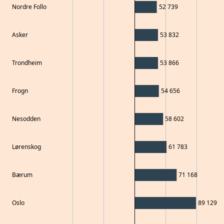
Nordre Follo
52 739
Asker
53 832
Trondheim
53 866
Frogn
54 656
Nesodden
58 602
Lørenskog
61 783
Bærum
71 168
Oslo
89 129