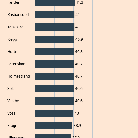
Færder
41.3
Kristiansund
41
Tønsberg
41
Klepp
40.9
Horten
40.8
Lørenskog
40.7
Holmestrand
40.7
Sola
40.6
Vestby
40.6
Voss
40
Frogn
38.9
Ullensvang
37.9