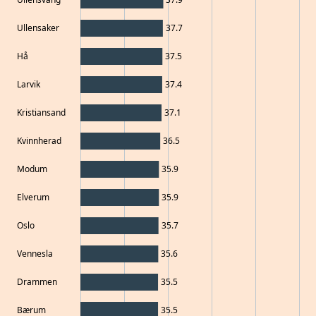
Ullensaker
37.7
Hå
37.5
Larvik
37.4
Kristiansand
37.1
Kvinnherad
36.5
Modum
35.9
Elverum
35.9
Oslo
35.7
Vennesla
35.6
Drammen
35.5
Bærum
35.5