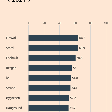
0
20
40
60
80
100
Eidsvoll
64.2
Stord
63.9
Enebakk
60.8
Bergen
56
Ås
54.8
Strand
54.1
Øygarden
52.2
Haugesund
51.7