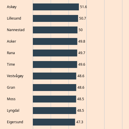
Askøy
51.6
Lillesand
50.7
Nannestad
50
Asker
49.8
Rana
49.7
Time
49.6
Vestvågøy
48.6
Gran
48.6
Moss
48.5
Lyngdal
48.5
Eigersund
47.3