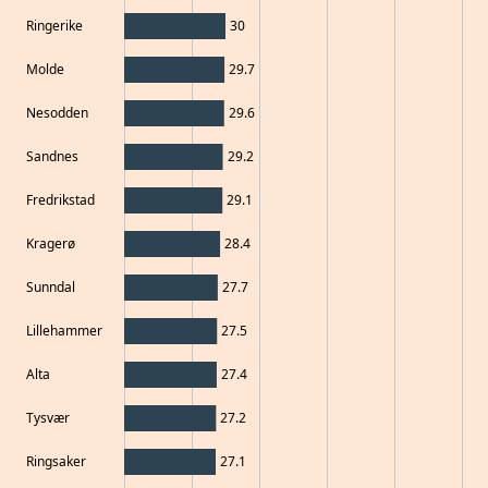
Ringerike
30
Molde
29.7
Nesodden
29.6
Sandnes
29.2
Fredrikstad
29.1
Kragerø
28.4
Sunndal
27.7
Lillehammer
27.5
Alta
27.4
Tysvær
27.2
Ringsaker
27.1