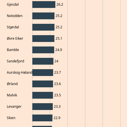
Gjesdal
26.2
Notodden
25.2
Stjørdal
25.2
Øvre Eiker
25.1
Bamble
24.9
Sandefjord
24
Aurskog-Høland
23.7
Ørland
23.6
Malvik
23.5
Levanger
23.3
Skien
22.9