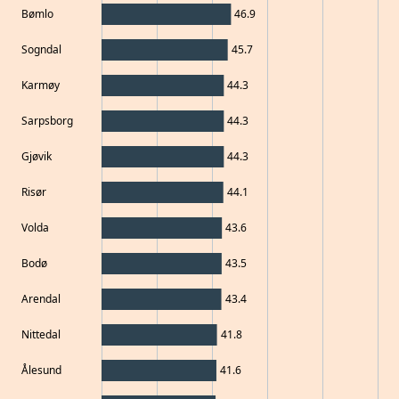
Bømlo
46.9
Sogndal
45.7
Karmøy
44.3
Sarpsborg
44.3
Gjøvik
44.3
Risør
44.1
Volda
43.6
Bodø
43.5
Arendal
43.4
Nittedal
41.8
Ålesund
41.6