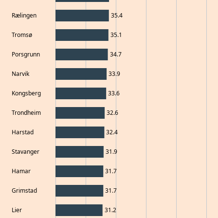
Rælingen
35.4
Tromsø
35.1
Porsgrunn
34.7
Narvik
33.9
Kongsberg
33.6
Trondheim
32.6
Harstad
32.4
Stavanger
31.9
Hamar
31.7
Grimstad
31.7
Lier
31.2