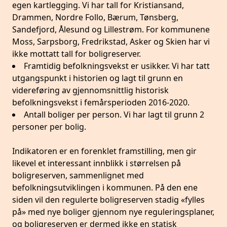
egen kartlegging. Vi har tall for Kristiansand,
Drammen, Nordre Follo, Bærum, Tønsberg,
Sandefjord, Ålesund og Lillestrøm. For kommunene
Moss, Sarpsborg, Fredrikstad, Asker og Skien har vi
ikke mottatt tall for boligreserver.
Framtidig befolkningsvekst er usikker. Vi har tatt
utgangspunkt i historien og lagt til grunn en
videreføring av gjennomsnittlig historisk
befolkningsvekst i femårsperioden 2016-2020.
Antall boliger per person. Vi har lagt til grunn 2
personer per bolig.
Indikatoren er en forenklet framstilling, men gir
likevel et interessant innblikk i størrelsen på
boligreserven, sammenlignet med
befolkningsutviklingen i kommunen. På den ene
siden vil den regulerte boligreserven stadig «fylles
på» med nye boliger gjennom nye reguleringsplaner,
og boligreserven er dermed ikke en statisk