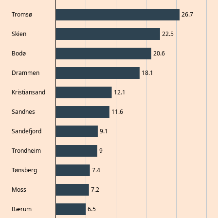
Tromsø
26.7
Skien
22.5
Bodø
20.6
Drammen
18.1
Kristiansand
12.1
Sandnes
11.6
Sandefjord
9.1
Trondheim
9
Tønsberg
7.4
Moss
7.2
Bærum
6.5