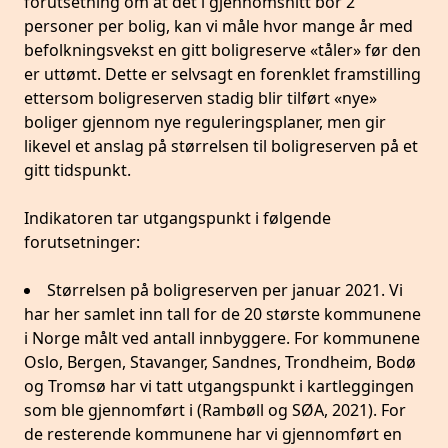
forutsetning om at det i gjennomsnitt bor 2
personer per bolig, kan vi måle hvor mange år med
befolkningsvekst en gitt boligreserve «tåler» før den
er uttømt. Dette er selvsagt en forenklet framstilling
ettersom boligreserven stadig blir tilført «nye»
boliger gjennom nye reguleringsplaner, men gir
likevel et anslag på størrelsen til boligreserven på et
gitt tidspunkt.
Indikatoren tar utgangspunkt i følgende
forutsetninger:
Størrelsen på boligreserven per januar 2021. Vi
har her samlet inn tall for de 20 største kommunene
i Norge målt ved antall innbyggere. For kommunene
Oslo, Bergen, Stavanger, Sandnes, Trondheim, Bodø
og Tromsø har vi tatt utgangspunkt i kartleggingen
som ble gjennomført i (Rambøll og SØA, 2021). For
de resterende kommunene har vi gjennomført en