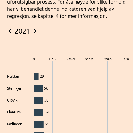
uforutsigbar prosess. For åta høyde for slike forhold
har vi behandlet denne indikatoren ved hjelp av
regresjon, se kapittel 4 for mer informasjon.
2021
0
115.2
230.4
345.6
460.8
576
Halden
29
Steinkjer
56
Gjøvik
58
Elverum
59
Rælingen
61