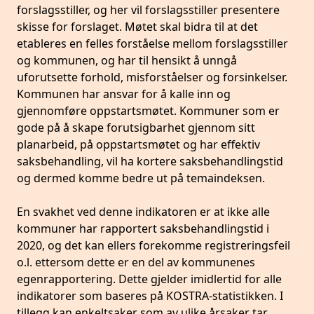
forslagsstiller, og her vil forslagsstiller presentere
skisse for forslaget. Møtet skal bidra til at det
etableres en felles forståelse mellom forslagsstiller
og kommunen, og har til hensikt å unngå
uforutsette forhold, misforståelser og forsinkelser.
Kommunen har ansvar for å kalle inn og
gjennomføre oppstartsmøtet. Kommuner som er
gode på å skape forutsigbarhet gjennom sitt
planarbeid, på oppstartsmøtet og har effektiv
saksbehandling, vil ha kortere saksbehandlingstid
og dermed komme bedre ut på temaindeksen.
En svakhet ved denne indikatoren er at ikke alle
kommuner har rapportert saksbehandlingstid i
2020, og det kan ellers forekomme registreringsfeil
o.l. ettersom dette er en del av kommunenes
egenrapportering. Dette gjelder imidlertid for alle
indikatorer som baseres på KOSTRA-statistikken. I
tillegg kan enkeltsaker som av ulike årsaker tar