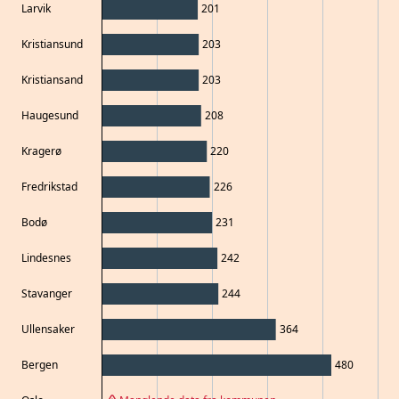
Larvik
201
Kristiansund
203
Kristiansand
203
Haugesund
208
Kragerø
220
Fredrikstad
226
Bodø
231
Lindesnes
242
Stavanger
244
Ullensaker
364
Bergen
480