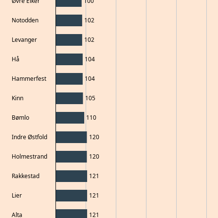
Øvre Eiker
100
Notodden
102
Levanger
102
Hå
104
Hammerfest
104
Kinn
105
Bømlo
110
Indre Østfold
120
Holmestrand
120
Rakkestad
121
Lier
121
Alta
121