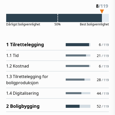
8
/
119
Dårligst
boligvennlighet
50%
Best
boligvennlighet
1 Tilrettelegging
6
/
119
1.1 Tid
21
/
119
1.2 Kostnad
6
/
119
1.3 Tilrettelegging for
28
/
119
boligproduksjon
1.4 Digitalisering
44
/
119
2 Boligbygging
52
/
119