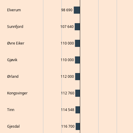
Elverum
98 690
Sunnfjord
107 640
Øvre Eiker
110 000
Gjøvik
110 000
Ørland
112 000
Kongsvinger
112 760
Tinn
114 548
Gjesdal
116 700