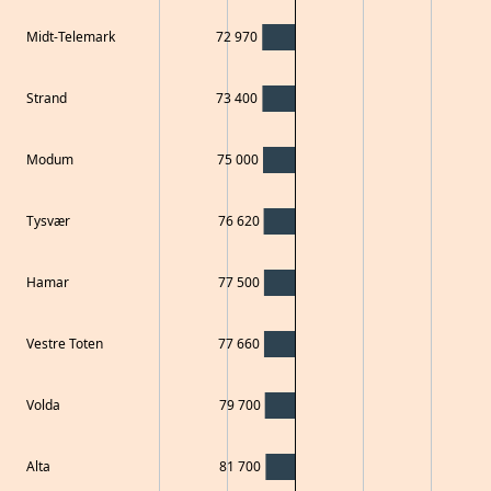
Midt-Telemark
72 970
Strand
73 400
Modum
75 000
Tysvær
76 620
Hamar
77 500
Vestre Toten
77 660
Volda
79 700
Alta
81 700