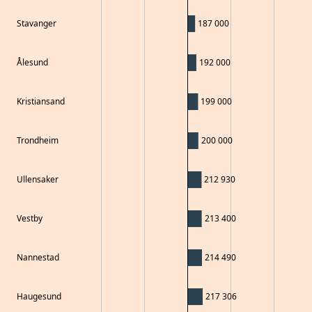
Stavanger
187 000
Ålesund
192 000
Kristiansand
199 000
Trondheim
200 000
Ullensaker
212 930
Vestby
213 400
Nannestad
214 490
Haugesund
217 306