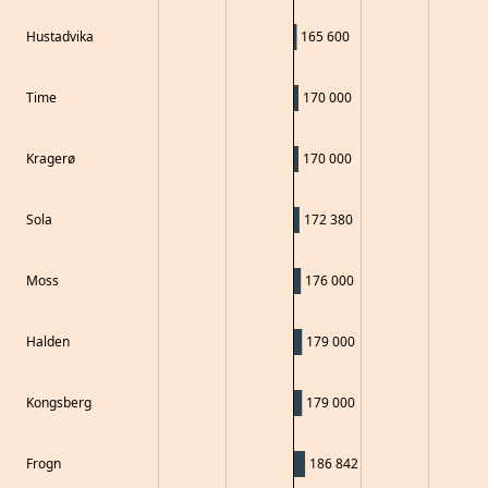
Hustadvika
165 600
Time
170 000
Kragerø
170 000
Sola
172 380
Moss
176 000
Halden
179 000
Kongsberg
179 000
Frogn
186 842