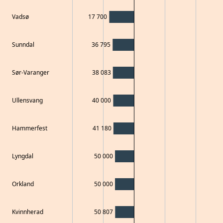
Vadsø
17 700
Sunndal
36 795
Sør-Varanger
38 083
Ullensvang
40 000
Hammerfest
41 180
Lyngdal
50 000
Orkland
50 000
Kvinnherad
50 807