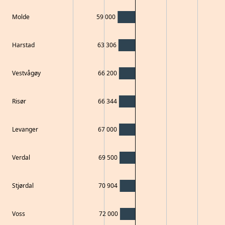
Molde
59 000
Harstad
63 306
Vestvågøy
66 200
Risør
66 344
Levanger
67 000
Verdal
69 500
Stjørdal
70 904
Voss
72 000