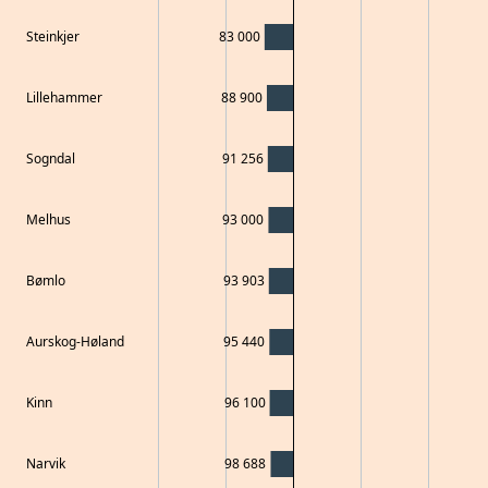
Steinkjer
83 000
Lillehammer
88 900
Sogndal
91 256
Melhus
93 000
Bømlo
93 903
Aurskog-Høland
95 440
Kinn
96 100
Narvik
98 688