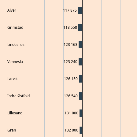
Alver
117 875
Grimstad
118 558
Lindesnes
123 163
Vennesla
123 240
Larvik
126 150
Indre Østfold
126 540
Lillesand
131 000
Gran
132 000