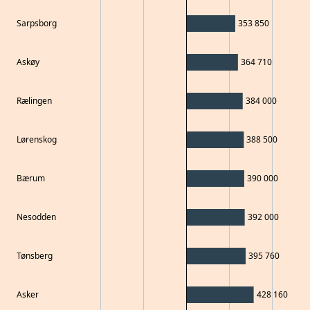
Sarpsborg
353 850
Askøy
364 710
Rælingen
384 000
Lørenskog
388 500
Bærum
390 000
Nesodden
392 000
Tønsberg
395 760
Asker
428 160