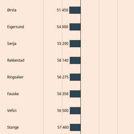
Ørsta
51 450
Eigersund
54 000
Senja
55 290
Rakkestad
56 140
Ringsaker
56 275
Fauske
56 356
Vefsn
56 500
Stange
57 460