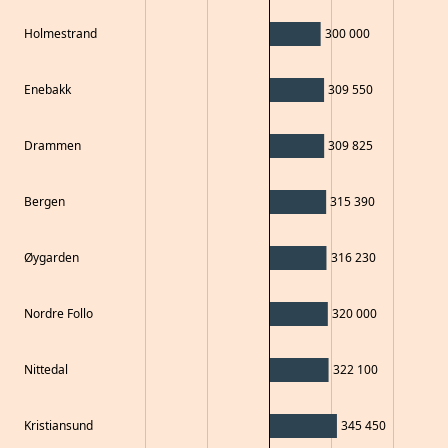
Holmestrand
300 000
Enebakk
309 550
Drammen
309 825
Bergen
315 390
Øygarden
316 230
Nordre Follo
320 000
Nittedal
322 100
Kristiansund
345 450