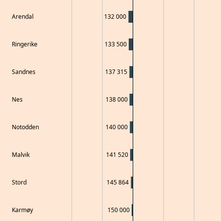
Arendal
132 000
Ringerike
133 500
Sandnes
137 315
Nes
138 000
Notodden
140 000
Malvik
141 520
Stord
145 864
Karmøy
150 000