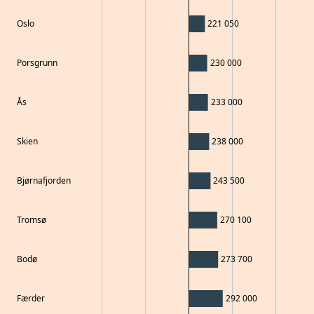
Oslo
221 050
Porsgrunn
230 000
Ås
233 000
Skien
238 000
Bjørnafjorden
243 500
Tromsø
270 100
Bodø
273 700
Færder
292 000