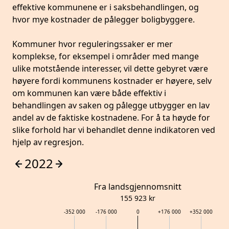
effektive kommunene er i saksbehandlingen, og
hvor mye kostnader de pålegger boligbyggere.
Kommuner hvor reguleringssaker er mer
komplekse, for eksempel i områder med mange
ulike motstående interesser, vil dette gebyret være
høyere fordi kommunens kostnader er høyere, selv
om kommunen kan være både effektiv i
behandlingen av saken og pålegge utbygger en lav
andel av de faktiske kostnadene. For å ta høyde for
slike forhold har vi behandlet denne indikatoren ved
hjelp av regresjon.
2022
Fra landsgjennomsnitt
155 923
kr
-352 000
-176 000
0
+
176 000
+
352 000