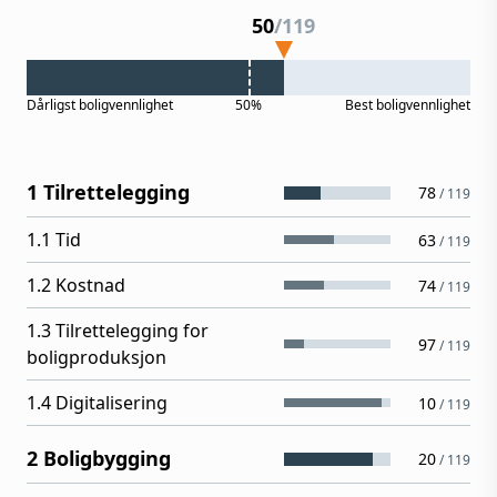
50
/
119
Dårligst
boligvennlighet
50%
Best
boligvennlighet
1 Tilrettelegging
78
/
119
1.1 Tid
63
/
119
1.2 Kostnad
74
/
119
1.3 Tilrettelegging for
97
/
119
boligproduksjon
1.4 Digitalisering
10
/
119
2 Boligbygging
20
/
119