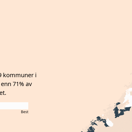
9 kommuner i
 enn 71%
av
et.
Best