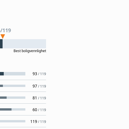
5
/
119
Best
boligvennlighet
93
/
119
97
/
119
81
/
119
60
/
119
119
/
119