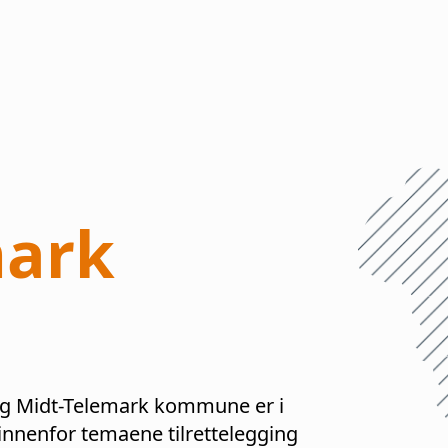
mark
ig
Midt-Telemark
kommune er i
nenfor temaene tilrettelegging