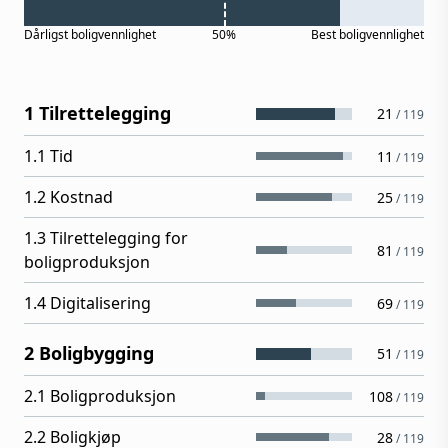
Dårligst
boligvennlighet
50%
Best
boligvennlighet
1 Tilrettelegging
21
/
119
1.1 Tid
11
/
119
1.2 Kostnad
25
/
119
1.3 Tilrettelegging for
81
/
119
boligproduksjon
1.4 Digitalisering
69
/
119
2 Boligbygging
51
/
119
2.1 Boligproduksjon
108
/
119
2.2 Boligkjøp
28
/
119