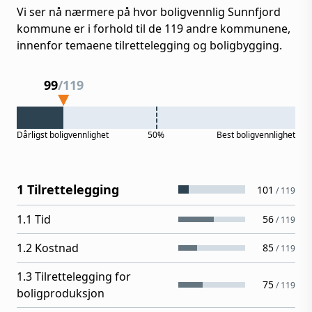
Vi ser nå nærmere på hvor boligvennlig
Sunnfjord
kommune er i forhold til de
119
andre kommunene,
innenfor temaene tilrettelegging og boligbygging.
99
/
119
Dårligst
boligvennlighet
50%
Best
boligvennlighet
1 Tilrettelegging
101
/
119
1.1 Tid
56
/
119
1.2 Kostnad
85
/
119
1.3 Tilrettelegging for
75
/
119
boligproduksjon