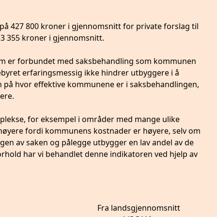
å 427 800 kroner i gjennomsnitt for private forslag til
 3 355 kroner i gjennomsnitt.
som er forbundet med saksbehandling som kommunen
 gebyret erfaringsmessig ikke hindrer utbyggere i å
sjon på hvor effektive kommunene er i saksbehandlingen,
ere.
lekse, for eksempel i områder med mange ulike
e høyere fordi kommunens kostnader er høyere, selv om
en av saken og pålegge utbygger en lav andel av de
forhold har vi behandlet denne indikatoren ved hjelp av
Fra landsgjennomsnitt