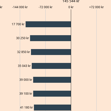
145 544
kr
kr
-144 000
kr
-72 000
kr
0
kr
+
72 000
kr
17 700
kr
30 250
kr
32 850
kr
35 043
kr
39 000
kr
39 100
kr
41 180
kr