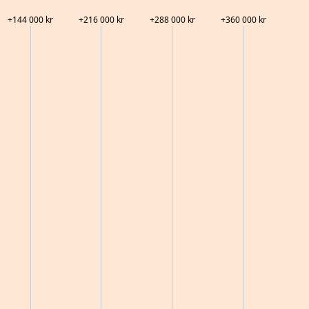
+
144 000
kr
+
216 000
kr
+
288 000
kr
+
360 000
kr