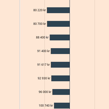
80 220
kr
80 700
kr
88 400
kr
91 400
kr
91 617
kr
92 930
kr
96 000
kr
100 740
kr