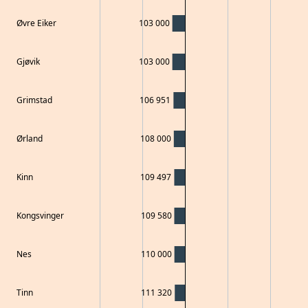
Øvre Eiker
103 000
Gjøvik
103 000
Grimstad
106 951
Ørland
108 000
Kinn
109 497
Kongsvinger
109 580
Nes
110 000
Tinn
111 320