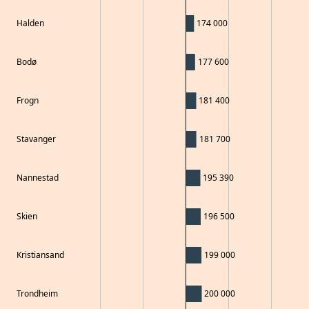
Halden
174 000
Bodø
177 600
Frogn
181 400
Stavanger
181 700
Nannestad
195 390
Skien
196 500
Kristiansand
199 000
Trondheim
200 000