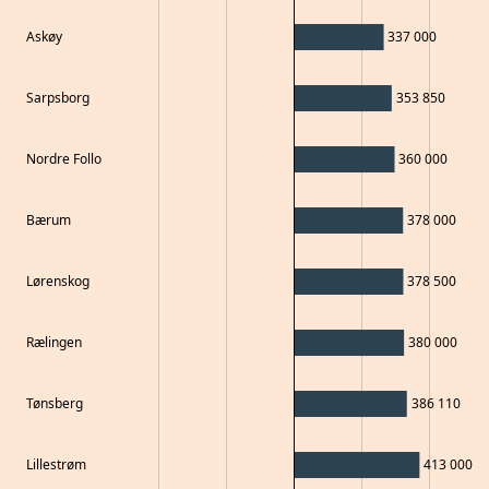
Askøy
337 000
Sarpsborg
353 850
Nordre Follo
360 000
Bærum
378 000
Lørenskog
378 500
Rælingen
380 000
Tønsberg
386 110
Lillestrøm
413 000