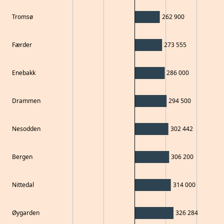
Tromsø
262 900
Færder
273 555
Enebakk
286 000
Drammen
294 500
Nesodden
302 442
Bergen
306 200
Nittedal
314 000
Øygarden
326 284