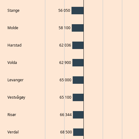
Stange
56 050
Molde
58 100
Harstad
62 036
Volda
62 900
Levanger
65 000
Vestvågøy
65 100
Risør
66 344
Verdal
68 500