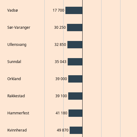
Vadsø
17 700
Sør-Varanger
30 250
Ullensvang
32 850
Sunndal
35 043
Orkland
39 000
Rakkestad
39 100
Hammerfest
41 180
Kvinnherad
49 870