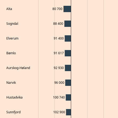
Alta
80 700
Sogndal
88 400
Elverum
91 400
Bømlo
91 617
Aurskog-Høland
92 930
Narvik
96 000
Hustadvika
100 740
Sunnfjord
102 900