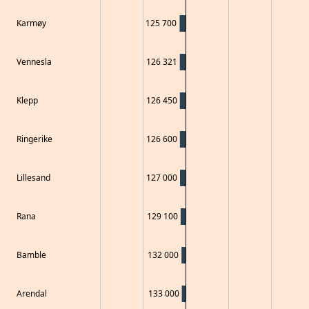
Karmøy
125 700
Vennesla
126 321
Klepp
126 450
Ringerike
126 600
Lillesand
127 000
Rana
129 100
Bamble
132 000
Arendal
133 000