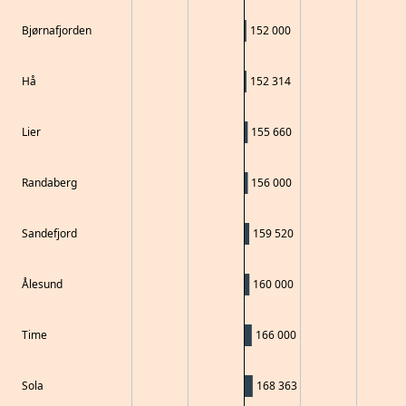
Bjørnafjorden
152 000
Hå
152 314
Lier
155 660
Randaberg
156 000
Sandefjord
159 520
Ålesund
160 000
Time
166 000
Sola
168 363