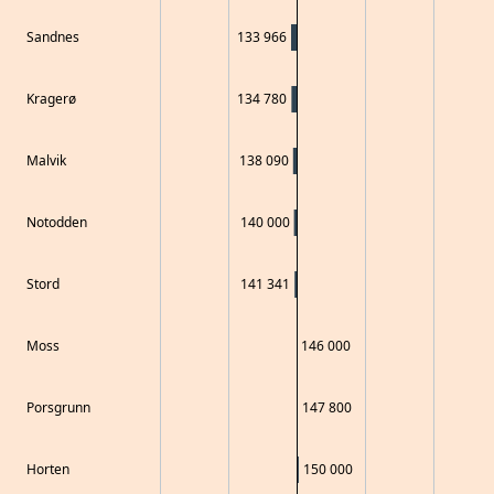
Sandnes
133 966
Kragerø
134 780
Malvik
138 090
Notodden
140 000
Stord
141 341
Moss
146 000
Porsgrunn
147 800
Horten
150 000