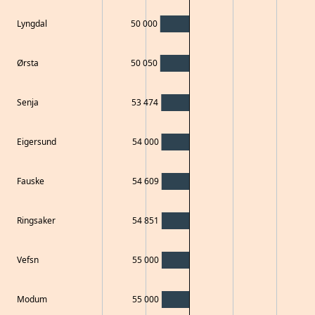
Lyngdal
50 000
Ørsta
50 050
Senja
53 474
Eigersund
54 000
Fauske
54 609
Ringsaker
54 851
Vefsn
55 000
Modum
55 000