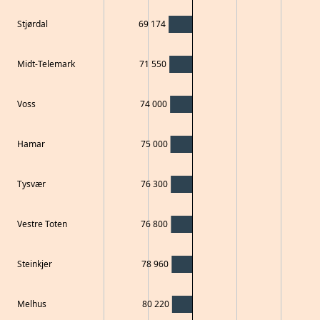
Stjørdal
69 174
Midt-Telemark
71 550
Voss
74 000
Hamar
75 000
Tysvær
76 300
Vestre Toten
76 800
Steinkjer
78 960
Melhus
80 220