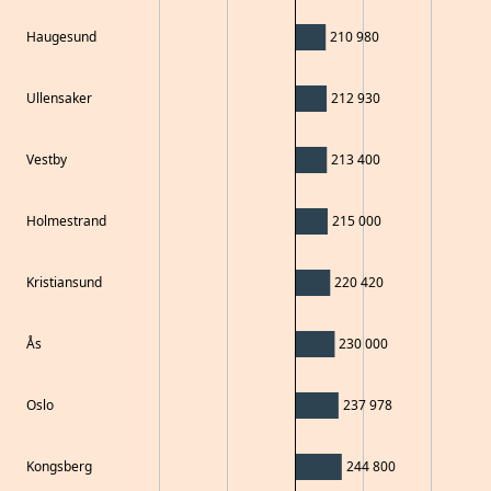
Haugesund
210 980
Ullensaker
212 930
Vestby
213 400
Holmestrand
215 000
Kristiansund
220 420
Ås
230 000
Oslo
237 978
Kongsberg
244 800