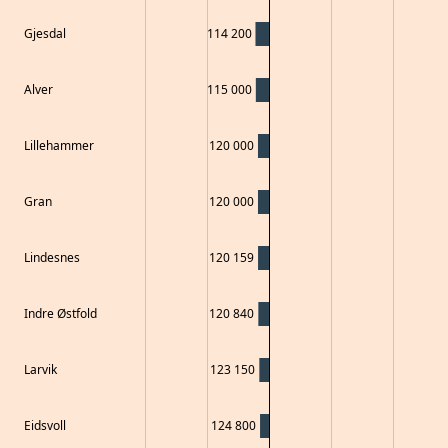
Gjesdal
114 200
Alver
115 000
Lillehammer
120 000
Gran
120 000
Lindesnes
120 159
Indre Østfold
120 840
Larvik
123 150
Eidsvoll
124 800