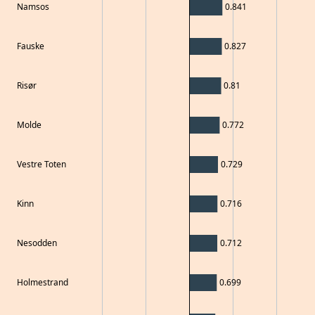
Namsos
0.841
Fauske
0.827
Risør
0.81
Molde
0.772
Vestre Toten
0.729
Kinn
0.716
Nesodden
0.712
Holmestrand
0.699