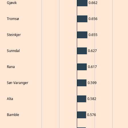
Gjøvik
0.662
Tromsø
0.656
Steinkjer
0.655
Sunndal
0.627
Rana
0.617
Sør-Varanger
0.599
Alta
0.582
Bamble
0.576