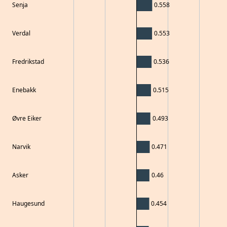
Senja
0.558
Verdal
0.553
Fredrikstad
0.536
Enebakk
0.515
Øvre Eiker
0.493
Narvik
0.471
Asker
0.46
Haugesund
0.454