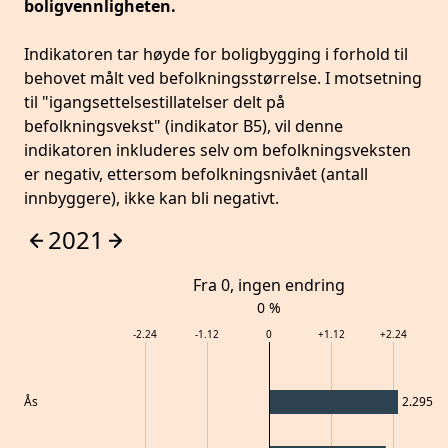
boligvennligheten.
Indikatoren tar høyde for boligbygging i forhold til
behovet målt ved befolkningsstørrelse. I motsetning
til "igangsettelsestillatelser delt på
befolkningsvekst" (indikator B5), vil denne
indikatoren inkluderes selv om befolkningsveksten
er negativ, ettersom befolkningsnivået (antall
innbyggere), ikke kan bli negativt.
2021
Fra 0, ingen endring
0
%
-2.24
-1.12
0
+
1.12
+
2.24
Ås
2.295