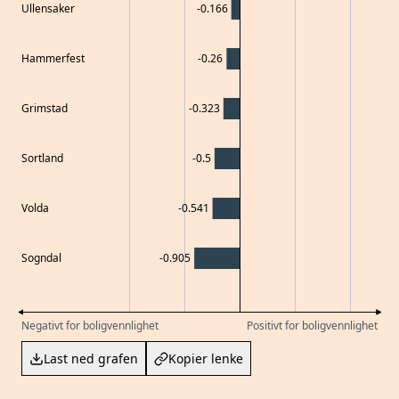
Ullensaker
-0.166
Hammerfest
-0.26
Grimstad
-0.323
Sortland
-0.5
Volda
-0.541
Sogndal
-0.905
Negativt for boligvennlighet
Positivt for boligvennlighet
Last ned grafen
Kopier lenke