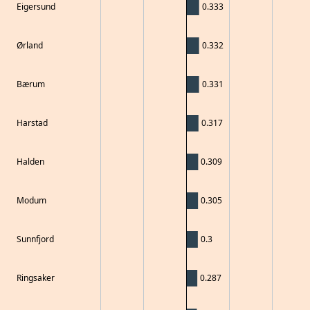
Eigersund
0.333
Ørland
0.332
Bærum
0.331
Harstad
0.317
Halden
0.309
Modum
0.305
Sunnfjord
0.3
Ringsaker
0.287