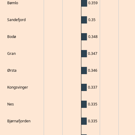
Bømlo
0.359
Sandefjord
0.35
Bodø
0.348
Gran
0.347
Ørsta
0.346
Kongsvinger
0.337
Nes
0.335
Bjørnafjorden
0.335