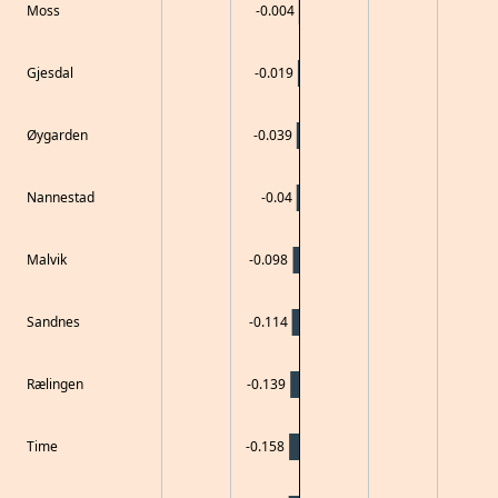
Moss
-0.004
Gjesdal
-0.019
Øygarden
-0.039
Nannestad
-0.04
Malvik
-0.098
Sandnes
-0.114
Rælingen
-0.139
Time
-0.158