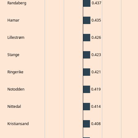
Randaberg
0.437
Hamar
0.435
Lillestrøm
0.426
Stange
0.423
Ringerike
0.421
Notodden
0.419
Nittedal
0.414
Kristiansand
0.408