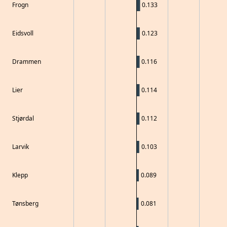
Frogn
0.133
Eidsvoll
0.123
Drammen
0.116
Lier
0.114
Stjørdal
0.112
Larvik
0.103
Klepp
0.089
Tønsberg
0.081