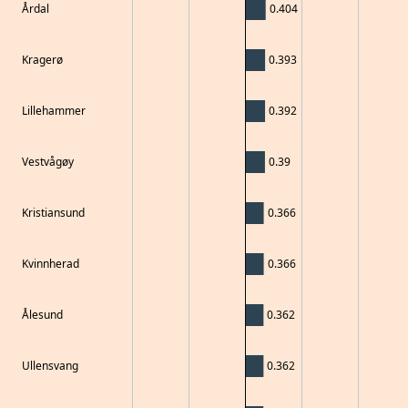
Årdal
0.404
Kragerø
0.393
Lillehammer
0.392
Vestvågøy
0.39
Kristiansund
0.366
Kvinnherad
0.366
Ålesund
0.362
Ullensvang
0.362