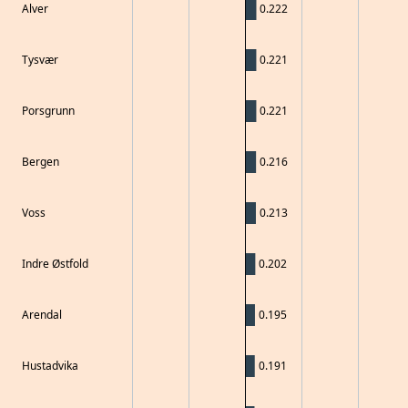
Alver
0.222
Tysvær
0.221
Porsgrunn
0.221
Bergen
0.216
Voss
0.213
Indre Østfold
0.202
Arendal
0.195
Hustadvika
0.191