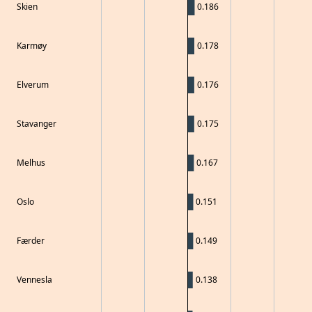
Skien
0.186
Karmøy
0.178
Elverum
0.176
Stavanger
0.175
Melhus
0.167
Oslo
0.151
Færder
0.149
Vennesla
0.138