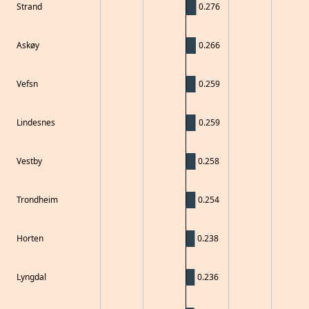
Strand
0.276
Askøy
0.266
Vefsn
0.259
Lindesnes
0.259
Vestby
0.258
Trondheim
0.254
Horten
0.238
Lyngdal
0.236