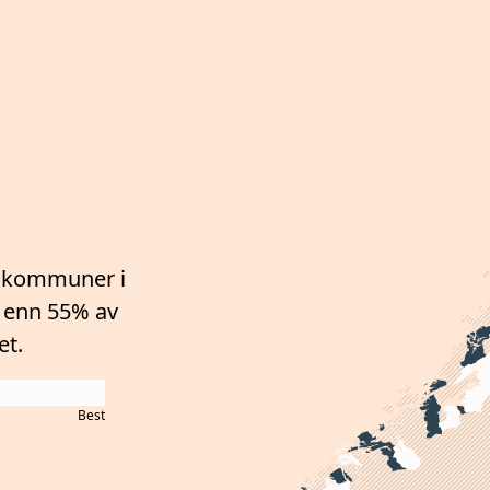
 kommuner i
 enn 55%
av
et.
Best