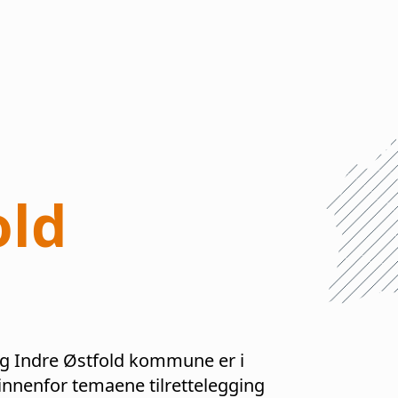
old
ig
Indre Østfold
kommune er i
nenfor temaene tilrettelegging