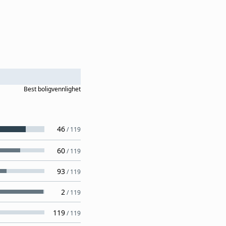
Best
boligvennlighet
46
/
119
60
/
119
93
/
119
2
/
119
119
/
119