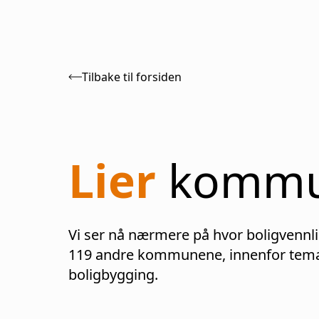
Tilbake til forsiden
Lier
komm
Vi ser nå nærmere på hvor boligvennl
119
andre kommunene, innenfor temae
boligbygging.