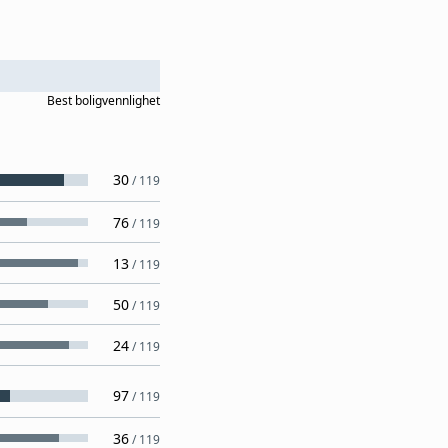
Best
boligvennlighet
30
/
119
76
/
119
13
/
119
50
/
119
24
/
119
97
/
119
36
/
119