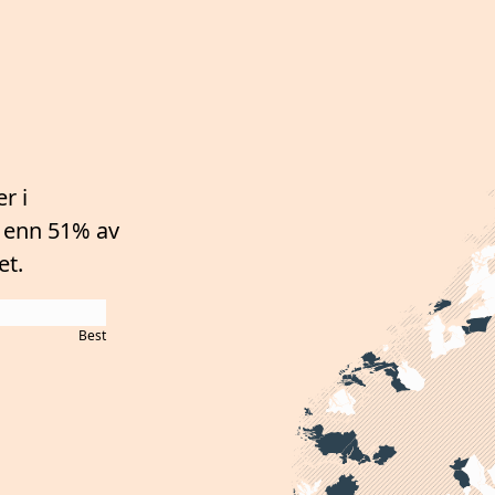
r i
 enn 51%
av
et.
Best