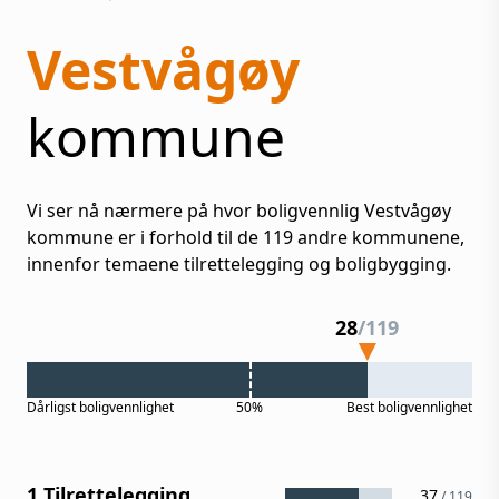
Vestvågøy
kommune
Vi ser nå nærmere på hvor boligvennlig
Vestvågøy
kommune er i forhold til de
119
andre kommunene,
innenfor temaene tilrettelegging og boligbygging.
28
/
119
Dårligst
boligvennlighet
50%
Best
boligvennlighet
1 Tilrettelegging
37
/
119