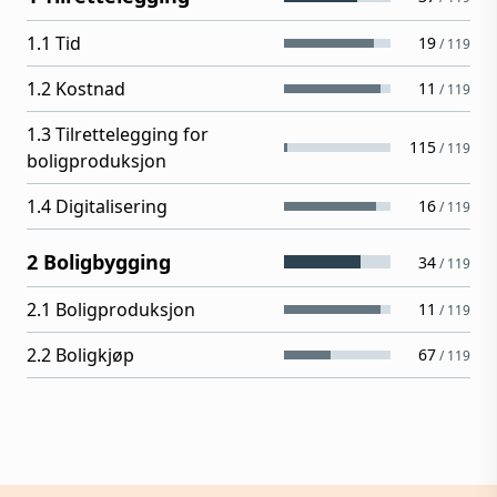
1.1 Tid
19
/
119
1.2 Kostnad
11
/
119
1.3 Tilrettelegging for
115
/
119
boligproduksjon
1.4 Digitalisering
16
/
119
2 Boligbygging
34
/
119
2.1 Boligproduksjon
11
/
119
2.2 Boligkjøp
67
/
119