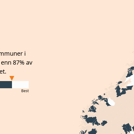
mmuner i
 enn 87%
av
et.
Best