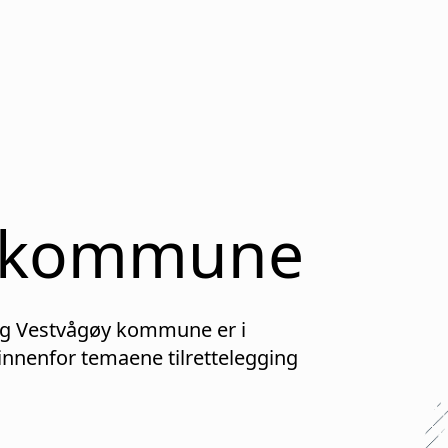
kommune
ig
Vestvågøy
kommune er i
nenfor temaene tilrettelegging