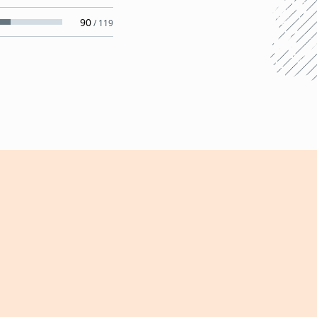
90
/
119