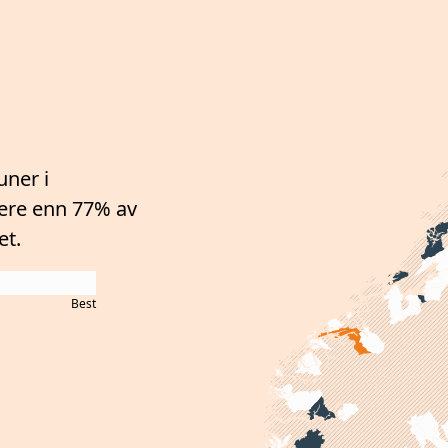
ner i
gere enn 77%
av
et.
Best