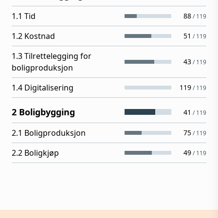
1.1 Tid
88
/
119
1.2 Kostnad
51
/
119
1.3 Tilrettelegging for
43
/
119
boligproduksjon
1.4 Digitalisering
119
/
119
2 Boligbygging
41
/
119
2.1 Boligproduksjon
75
/
119
2.2 Boligkjøp
49
/
119