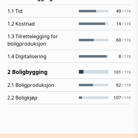
1.1 Tid
49
/
119
1.2 Kostnad
14
/
119
1.3 Tilrettelegging for
60
/
119
boligproduksjon
1.4 Digitalisering
8
/
119
2 Boligbygging
101
/
119
2.1 Boligproduksjon
62
/
119
2.2 Boligkjøp
107
/
119