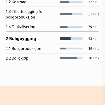
1.2 Kostnad
72
/
119
1.3 Tilrettelegging for
57
/
119
boligproduksjon
1.4 Digitalisering
79
/
119
2 Boligbygging
63
/
119
2.1 Boligproduksjon
89
/
119
2.2 Boligkjøp
28
/
119