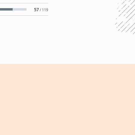
57
/
119