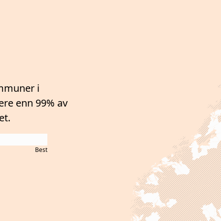
mmuner i
gere enn 99%
av
et.
Best