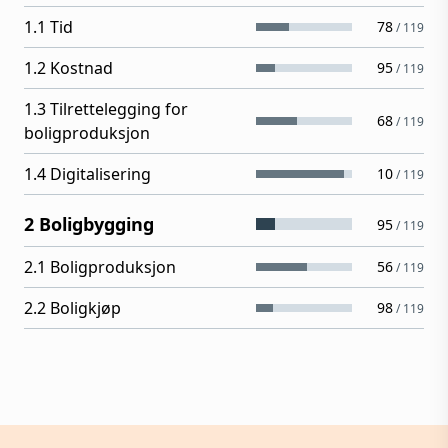
1.1 Tid
78
/
119
1.2 Kostnad
95
/
119
1.3 Tilrettelegging for
68
/
119
boligproduksjon
1.4 Digitalisering
10
/
119
2 Boligbygging
95
/
119
2.1 Boligproduksjon
56
/
119
2.2 Boligkjøp
98
/
119